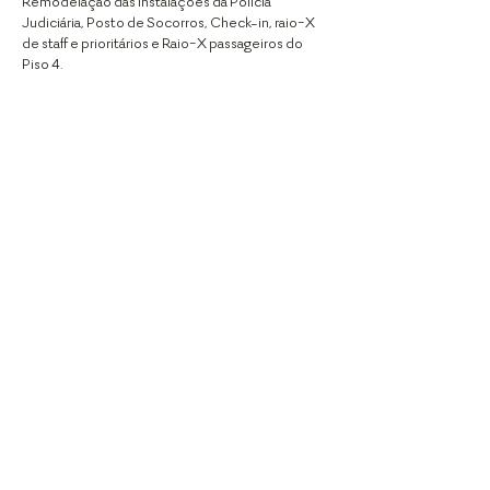
Remodelação das instalações da Policia
Judiciária, Posto de Socorros, Check-in, raio-X
de staff e prioritários e Raio-X passageiros do
Piso 4.
GET IN TOUCH
EMAIL:
geral@frausto.pt
TEL:
+351 213 570 269
(Chamada para rede fixa nacional)
Rua Teófilo Carvalho dos Santos, 8A
1600-773, Lisboa, Portugal