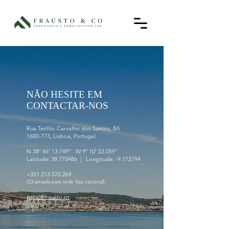
NÃO HESITE EM
CONTACTAR-NOS
Rua Teófilo Carvalho dos Santos, 8A
1600-773, Lisboa, Portugal
N 38º 46’ 13.749’’ W 9º 10’ 22.059’’
Latitude: 38.770486 | Longitude: -9.172794
+351 213 570 269
(Chamada para rede fixa nacional)
geral@frausto.pt