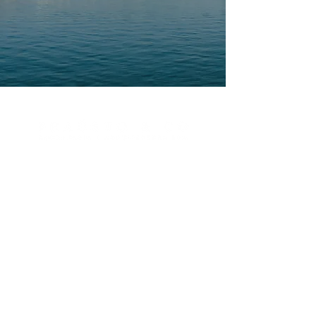
GET IN TOUCH
EMAIL:
geral@frausto.pt
TEL:
+351 213 570 269
(Chamada para rede fixa nacional)
Rua Teófilo Carvalho dos Santos, 8A
1600-773, Lisboa, Portugal