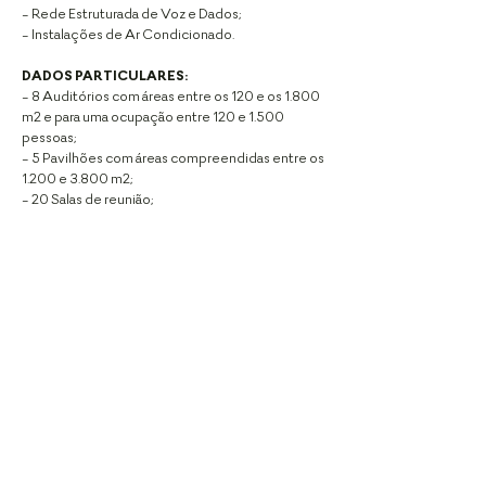
- Rede Estruturada de Voz e Dados;
- Instalações de Ar Condicionado.
DADOS PARTICULARES:
- 8 Auditórios com áreas entre os 120 e os 1.800
m2 e
para uma ocupação entre 120 e 1.500
pessoas;
- 5 Pavilhões com áreas compreendidas entre os
1.200
e 3.800 m2;
- 20 Salas de reunião;
GET IN TOUCH
EMAIL:
geral@frausto.pt
TEL:
+351 213 570 269