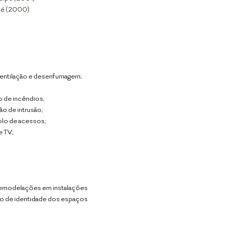
iné (2000)
entilação e
desenfumagem;
o de incêndios;
o de intrusão;
olo de acessos;
e TV;
remodelações em instalações
ção de identidade dos espaços