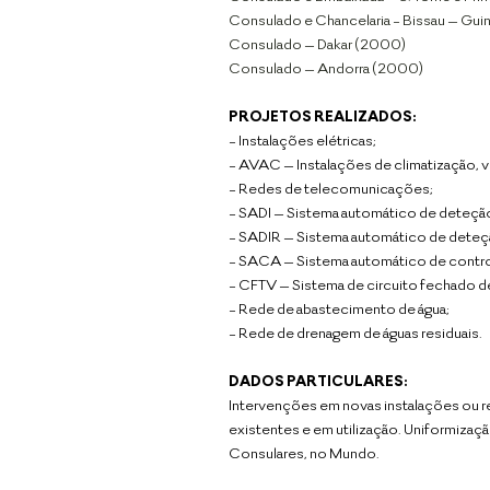
Consulado e Chancelaria - Bissau – Gu
Consulado – Dakar (2000)
Consulado – Andorra (2000)
PROJETOS REALIZADOS:
- Instalações elétricas;
- AVAC – Instalações de climatização, v
- Redes de telecomunicações;
- SADI – Sistema automático de deteçã
- SADIR – Sistema automático de deteçã
- SACA – Sistema automático de contr
- CFTV – Sistema de circuito fechado d
- Rede de abastecimento de água;
- Rede de drenagem de águas residuais.
DADOS PARTICULARES:
Intervenções em novas instalações ou 
existentes e em utilização. Uniformiza
Consulares, no Mundo.