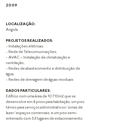
2009
LOCALIZAÇÃO:
Angola
PROJETOS REALIZADOS:
- Instalações elétricas;
- Rede de Telecomunicações;
- AVAC – Instalação de climatização e
ventilação;
- Redes de abastecimento e distribuição de
água;
- Redes de drenagem de águas residuais.
DADOS PARTICULARES:
Edifício com uma área de 10.710m2 que se
desenvolve
em 4 pisos para habitação, um piso
térreo para
serviços administrativos/zonas de
lazer/espaços
comerciais, e um piso semi-
enterrado com 53 lugares
de estacionamento.