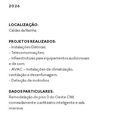
2026
LOCALIZAÇÃO:
Caldas da Rainha
PROJETOS REALIZADOS:
-
Instalações Elétricas;
- Telecomunicações;
- Infraestruturas para equipamentos audiovisuais
e de som;
- AVAC – Instalações de climatização,
ventilação e
desenfumagem;
- Deteção de incêndios.
DADOS PARTICULARES:
Remodelação do piso 0 do Oeste CIM,
nomeadamente o anfiteatro inteligente e sala
imersiva