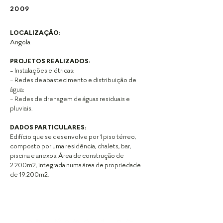
2009
LOCALIZAÇÃO:
Angola
PROJETOS REALIZADOS:
- Instalações elétricas;
- Redes de abastecimento e distribuição de
água;
- Redes de drenagem de águas residuais e
pluviais.
DADOS PARTICULARES:
Edifício que se desenvolve por 1 piso térreo,
composto
por uma residência, chalets, bar,
piscina e anexos.
Área de construção de
2.200m2, integrada numa área
de propriedade
de 19.200m2.